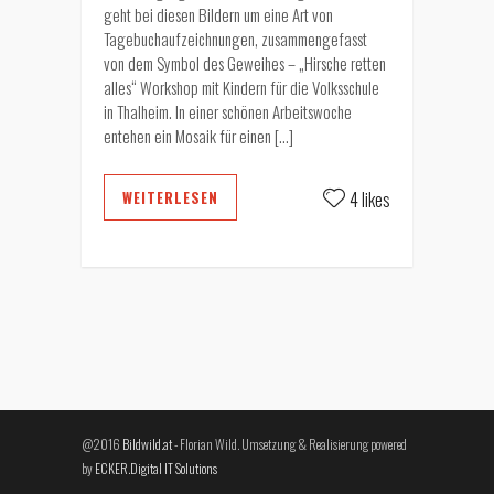
geht bei diesen Bildern um eine Art von
Tagebuchaufzeichnungen, zusammengefasst
von dem Symbol des Geweihes – „Hirsche retten
alles“ Workshop mit Kindern für die Volksschule
in Thalheim. In einer schönen Arbeitswoche
entehen ein Mosaik für einen […]
WEITERLESEN
4 likes
@2016
Bildwild.at
- Florian Wild. Umsetzung & Realisierung powered
by
ECKER.Digital IT Solutions