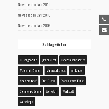
News aus dem Jahr 2011
News aus dem Jahr 2010
News aus dem Jahr 2009
Schlagwörter
Hirschgeweihe
Jim das Fest
Landesmusiktheater
Malen mit Kindern
Malerworkshops
mit Kinder
Noch ein Chef
Prof. Brehm
Psoriasis wird Kunst
Sommerakademie
Werkstart
Werkstatt
Workshops