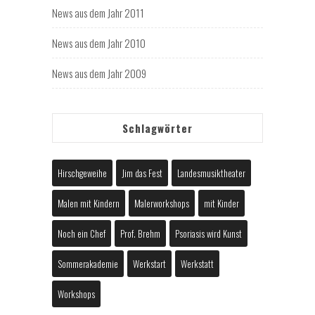
News aus dem Jahr 2011
News aus dem Jahr 2010
News aus dem Jahr 2009
Schlagwörter
Hirschgeweihe
Jim das Fest
Landesmusiktheater
Malen mit Kindern
Malerworkshops
mit Kinder
Noch ein Chef
Prof. Brehm
Psoriasis wird Kunst
Sommerakademie
Werkstart
Werkstatt
Workshops