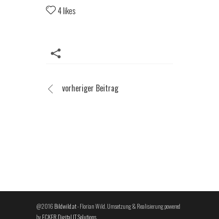
4 likes
vorheriger Beitrag
@2016
Bildwild.at
- Florian Wild. Umsetzung & Realisierung powered
by
ECKER.Digital IT Solutions