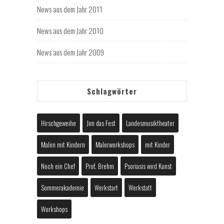
News aus dem Jahr 2011
News aus dem Jahr 2010
News aus dem Jahr 2009
Schlagwörter
Hirschgeweihe
Jim das Fest
Landesmusiktheater
Malen mit Kindern
Malerworkshops
mit Kinder
Noch ein Chef
Prof. Brehm
Psoriasis wird Kunst
Sommerakademie
Werkstart
Werkstatt
Workshops