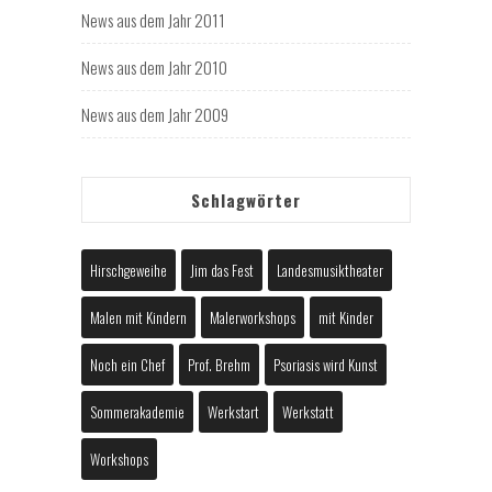
News aus dem Jahr 2011
News aus dem Jahr 2010
News aus dem Jahr 2009
Schlagwörter
Hirschgeweihe
Jim das Fest
Landesmusiktheater
Malen mit Kindern
Malerworkshops
mit Kinder
Noch ein Chef
Prof. Brehm
Psoriasis wird Kunst
Sommerakademie
Werkstart
Werkstatt
Workshops