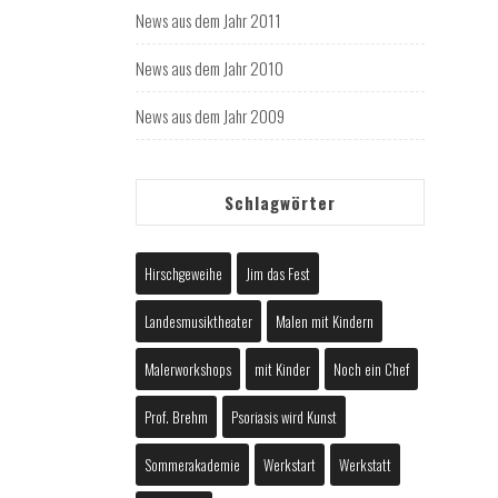
News aus dem Jahr 2011
News aus dem Jahr 2010
News aus dem Jahr 2009
Schlagwörter
Hirschgeweihe
Jim das Fest
Landesmusiktheater
Malen mit Kindern
Malerworkshops
mit Kinder
Noch ein Chef
Prof. Brehm
Psoriasis wird Kunst
Sommerakademie
Werkstart
Werkstatt