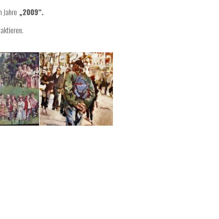
m Jahre
„2009“.
aktieren
.